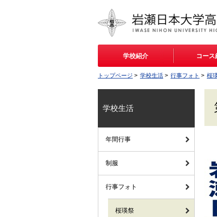
学校紹介
コース
トップページ
>
学校生活
>
行事フォト
>
桜
学校生活
年間行事
制服
行事フォト
桜瑛祭