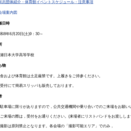
有志団体紹介・体育館イベントスケジュール・注意事項
会場案内図
催日時
8年6月20日(土)9：30～
所
瀬日本大学高等学校
ち物
舎および体育館は土足厳禁です。上履きをご持参ください。
受付にて簡易スリッパも販売しております。
考
駐車場に限りがありますので，公共交通機関や乗り合いでのご来場をお願い
来場の際は，受付をお通りください。(来場者にリストバンドをお渡ししま
撮影は原則禁止となります。各会場の「撮影可能エリア」でのみ，