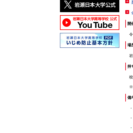
開
令和
場
岩
持
校
※
備
・
・ご
・