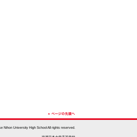
ページの先頭へ
e Nihon University High School All rights reserved.
戻る