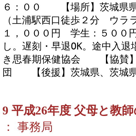
６：００　　【場所】茨城県
（土浦駅西口徒歩２分　ウラ
１，０００円　学生：５００
し。遅刻・早退OK。途中入退
き思春期保健協会　　【協賛
団　　【後援】茨城県、茨城
9 平成26年度 父母と
： 事務局