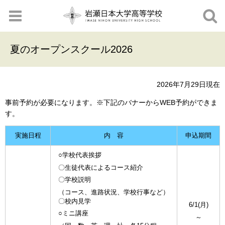
夏のオープンスクール2026
2026年7月29日現在
事前予約が必要になります。※下記のバナーからWEB予約ができま
す。
実施日程
内 容
申込期間
○学校代表挨拶
〇生徒代表によるコース紹介
〇学校説明
（コース、進路状況、学校行事など）
〇校内見学
6/1(月)
○ミニ講座
～