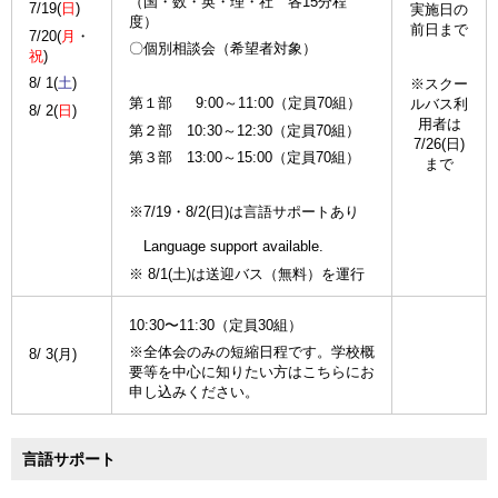
（国・数・英・理・社 各15分程
7/19(
日
)
実施日の
度）
前日まで
7/20(
月
・
〇個別相談会（希望者対象）
祝
)
8/ 1(
土
)
※スクー
第１部 9:00～11:00（定員70組）
ルバス利
8/ 2(
日
)
用者は
第２部 10:30～12:30（定員70組）
7/26(日)
第３部 13:00～15:00（定員70組）
まで
※7/19・8/2(日)は言語サポートあり
Language support available.
※ 8/1(土)は送迎バス（無料）を運行
10:30〜11:30（定員30組）
※全体会のみの短縮日程です。学校概
8/ 3(月)
要等を中心に知りたい方はこちらにお
申し込みください。
言語サポート