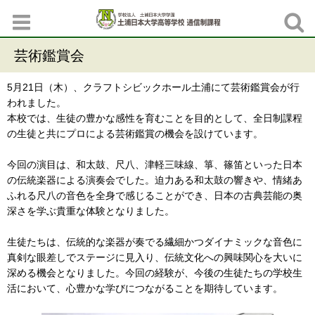
芸術鑑賞会
5月21日（木）、クラフトシビックホール土浦にて芸術鑑賞会が行
われました。
本校では、生徒の豊かな感性を育むことを目的として、全日制課程
の生徒と共にプロによる芸術鑑賞の機会を設けています。
今回の演目は、和太鼓、尺八、津軽三味線、箏、篠笛といった日本
の伝統楽器による演奏会でした。迫力ある和太鼓の響きや、情緒あ
ふれる尺八の音色を全身で感じることができ、日本の古典芸能の奥
深さを学ぶ貴重な体験となりました。
生徒たちは、伝統的な楽器が奏でる繊細かつダイナミックな音色に
真剣な眼差しでステージに見入り、伝統文化への興味関心を大いに
深める機会となりました。今回の経験が、今後の生徒たちの学校生
活において、心豊かな学びにつながることを期待しています。