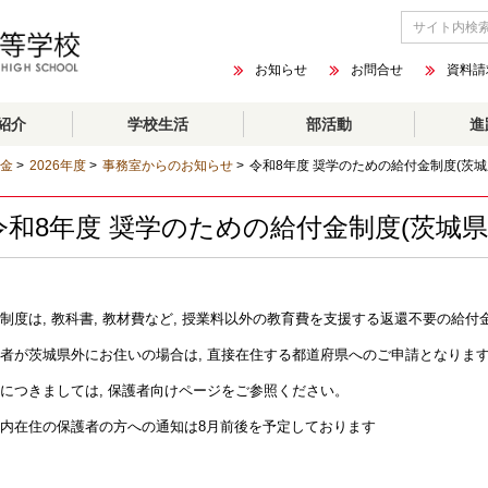
お知らせ
お問合せ
資料請
紹介
学校生活
部活動
進
金
>
2026年度
>
事務室からのお知らせ
>
令和8年度 奨学のための給付金制度(茨
令和8年度 奨学のための給付金制度(茨城
制度は, 教科書, 教材費など, 授業料以外の教育費を支援する返還不要の給
者が茨城県外にお住いの場合は, 直接在住する都道府県へのご申請となりま
につきましては, 保護者向けページをご参照ください。
内在住の保護者の方への通知は8月前後を予定しております