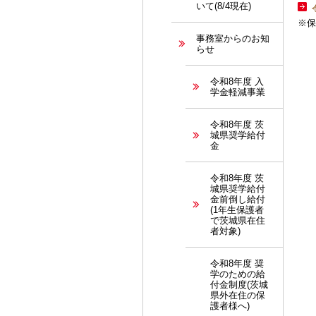
いて(8/4現在)
※保
事務室からのお知
らせ
令和8年度 入
学金軽減事業
令和8年度 茨
城県奨学給付
金
令和8年度 茨
城県奨学給付
金前倒し給付
(1年生保護者
で茨城県在住
者対象)
令和8年度 奨
学のための給
付金制度(茨城
県外在住の保
護者様へ)