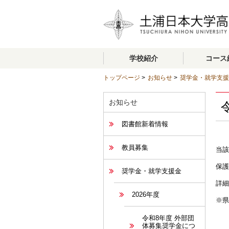
学校紹介
コース
トップページ
>
お知らせ
>
奨学金・就学支援
お知らせ
図書館新着情報
教員募集
当該
保護
奨学金・就学支援金
詳細
2026年度
※県
令和8年度 外部団
体募集奨学金につ