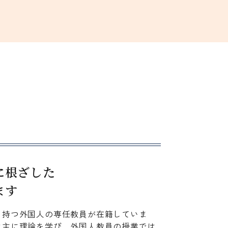
に根ざした
ます
を持つ外国人の専任教員が在籍していま
は主に理論を学び，外国人教員の授業では