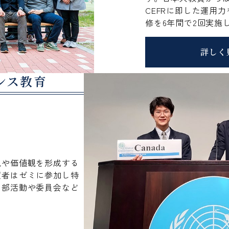
CEFRに即した運用
修を6年間で2回実施
詳しく
ンス教育
観や価値観を形成する
望者はゼミに参加し特
。部活動や委員会など