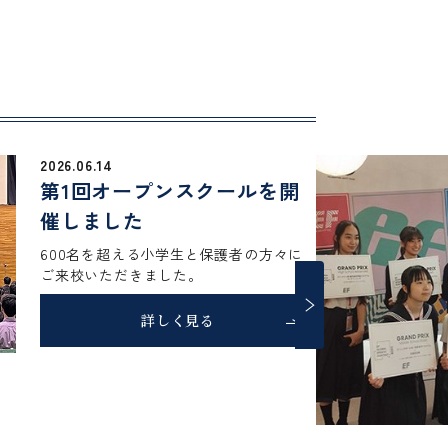
請求
緊急掲示板
学校生活
入試情報
在校生・保護者
卒業生
ープンスクールを開
た
る小学生と保護者の方々に
きました。
詳しく見る
r