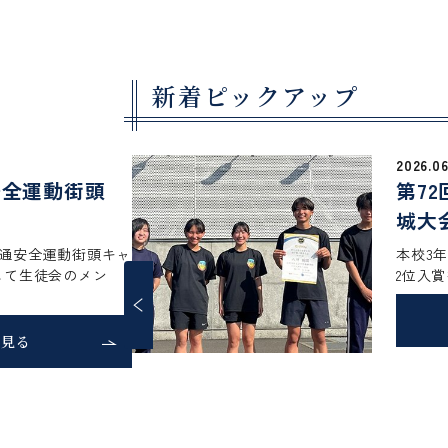
土浦日本大学中等教育学校
Tsuchiura Nihon University Secondary School
新着ピックアップ
2026.06.30
第72回全日本通信
城大会
本校3年の石川羽琉が自身最
2位入賞を果たしました
詳しく見る