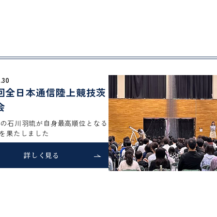
アクセス
教員採用
お問い合わせ
資料
学校概要
教育システム
2026.06.14
陸上競技茨
第1回オ
催しまし
高順位となる
600名を超え
ご来校いただ