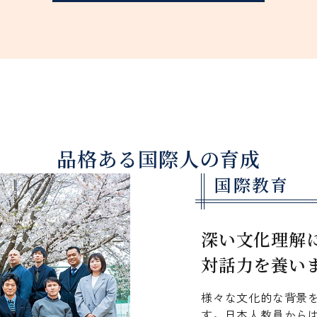
品格ある国際人の育成
国際教育
深い文化理解
対話力を養い
様々な文化的な背景
す。日本人教員から