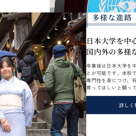
多様な進路
日本大学を中
国内外の多様
卒業後は日本大学を
とが可能です。本校
専門性を身につけ，
育ってほしいと願っ
詳しく