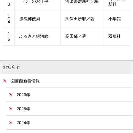
「心」のお仕事
河出書房新社／編
3
新社
1
漂流郵便局
久保田沙耶／著
小学館
4
1
ふるさと銀河線
高田郁／著
双葉社
5
お知らせ
図書館新着情報
2026年
2025年
2024年