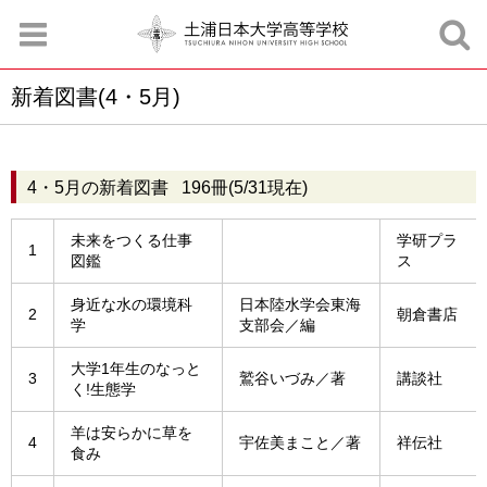
新着図書(4・5月)
お知らせ
お問合せ
資料請求
サイトマップ
アクセスマップ
4・5月の新着図書 196冊(5/31現在)
未来をつくる仕事
学研プラ
1
図鑑
ス
身近な水の環境科
日本陸水学会東海
2
朝倉書店
学
支部会／編
大学1年生のなっと
3
鷲谷いづみ／著
講談社
く!生態学
羊は安らかに草を
4
宇佐美まこと／著
祥伝社
食み