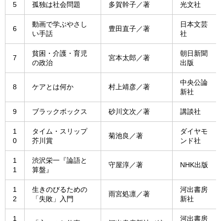
5
孤独は社会問題
多賀幹子／著
光文社
動画で学ぶやさし
日本文芸
6
豊田直子／著
い手話
社
貧困・介護・育児
朝日新聞
7
宮本太郎／著
の政治
出版
中央公論
8
ケアとは何か
村上靖彦／著
新社
9
ブラックボックス
砂川文次／著
講談社
1
タイム・スリップ
ダイヤモ
菊池良／著
0
芥川賞
ンド社
1
渋沢栄一『論語と
守屋淳／著
NHK出版
1
算盤』
1
生きのびるための
河出書房
雨宮処凛／著
2
「失敗」入門
新社
1
河出書房