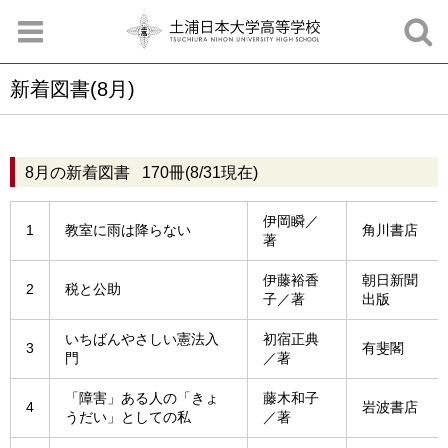
新着図書(8月)
お知らせ
お問合せ
資料請求
サイトマップ
アクセスマップ
8月の新着図書 170冊(8/31現在)
伊岡瞬／
1
教室に雨は降らない
角川書店
著
伊藤裕香
朝日新聞
2
税と公助
子／著
出版
いちばんやさしい憲法入
初宿正典
3
有斐閣
門
／著
「障害」ある人の「きょ
藤木和子
4
岩波書店
うだい」としての私
／著