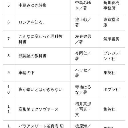
中島みゆ
角川春樹
5
中島みゆき詩集
き／著
事務所
池上彰／
東京堂出
6
ロシアを知る。
著
版
こんなに変わった理科教
左巻健男
7
筑摩書房
科書
／著
今岡仁／
プレジデ
8
顔認証の教科書
著
ント社
ヘッセ／
9
車輪の下
集英社
著
1
寺地はる
夜が暗いとはかぎらない
ポプラ社
0
な／著
増井真那
1
変形菌ミクソヴァース
／写真・
集英社
1
文
1
パラアスリート谷真海 切
徳原海／