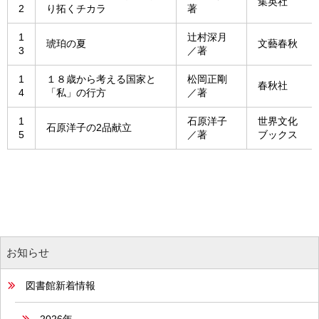
集英社
2
り拓くチカラ
著
1
辻村深月
琥珀の夏
文藝春秋
3
／著
1
１８歳から考える国家と
松岡正剛
春秋社
4
「私」の行方
／著
1
石原洋子
世界文化
石原洋子の2品献立
5
／著
ブックス
お知らせ
図書館新着情報