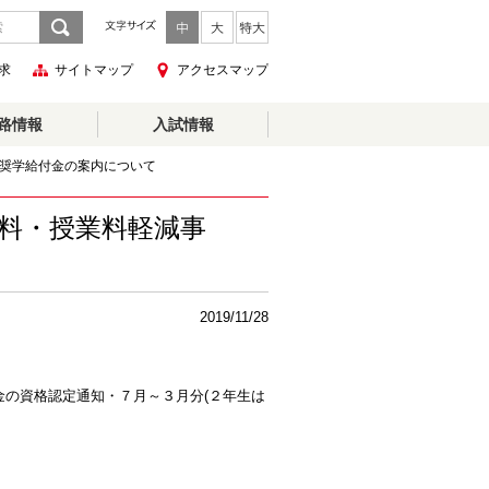
求
サイトマップ
アクセスマップ
路情報
入試情報
業・奨学給付金の案内について
定資料・授業料軽減事
2019/11/28
援金の資格認定通知・７月～３月分(２年生は