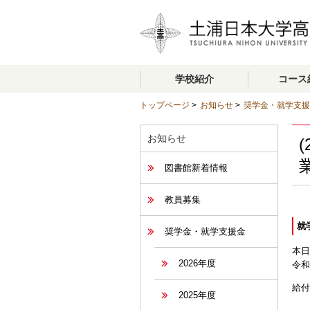
学校紹介
コース
トップページ
>
お知らせ
>
奨学金・就学支援
お知らせ
図書館新着情報
教員募集
就
奨学金・就学支援金
本日
2026年度
令和
給付
2025年度