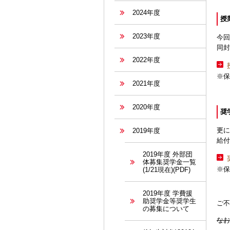
2024年度
授
2023年度
今回
同封
2022年度
※保
2021年度
2020年度
奨
更に
2019年度
給付
2019年度 外部団
体募集奨学金一覧
※保
(1/21現在)(PDF)
2019年度 学費援
助奨学金等奨学生
ご不
の募集について
なお