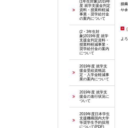
(1年生対象)2019年
授業
度 就学支援金判定
りま
資料・授業料軽減
事業・奨学給付金
の案内について
(2・3年生対
象)2019年度 就学
よろ
支援金判定資料・
授業料軽減事業・
奨学給付金の案内
について
2019年度 就学支
援金受給資格認
定・入学金軽減事
業の案内について
2019年度 就学支
援金の進行状況に
ついて
2019年度日本学生
支援機構国内大学
等奨学生予約採用
について(PDF)