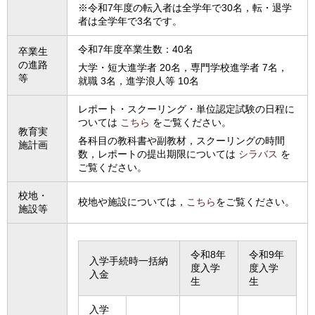
※令和7年度の転入者は全学年で30名，転・退学
者は全学年で3名です。
令和7年度卒業生数：40名
卒業生
の進路
大学・短大進学者 20名，専門学校進学者 7名，
等
就職 3名，進学浪人等 10名
レポート・スクーリング・単位認定試験の日程に
ついては
こちら
をご覧ください。
教育実
各科目の教科書や副教材，スクーリングの時間
施計画
数，レポートの提出期限については
シラバス
を
ご覧ください。
校地・
校地や施設については，
こちら
をご覧ください。
施設等
令和8年
令和9年
入学手続時一括納
度入学
度入学
入金
生
生
入学