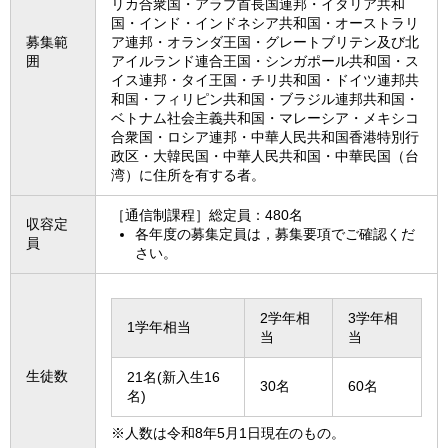
リカ合衆国・アラブ首長国連邦・イタリア共和
国・インド・インドネシア共和国・オーストラリ
募集範
ア連邦・オランダ王国・グレートブリテン及び北
囲
アイルランド連合王国・シンガポール共和国・ス
イス連邦・タイ王国・チリ共和国・ドイツ連邦共
和国・フィリピン共和国・ブラジル連邦共和国・
ベトナム社会主義共和国・マレーシア・メキシコ
合衆国・ロシア連邦・中華人民共和国香港特別行
政区・大韓民国・中華人民共和国・中華民国（台
湾）に住所を有する者。
［通信制課程］総定員：480名
収容定
各年度の募集定員は，募集要項でご確認くだ
員
さい。
2学年相
3学年相
1学年相当
当
当
生徒数
21名(新入生16
30名
60名
名)
※人数は令和8年5月1日現在のもの。