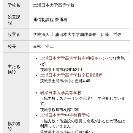
学校名
土浦日本大学高等学校
設置課
通信制課程 普通科
程
設置者
学校法人 土浦日本大学学園理事長 伊藤 哲弥
校長
赤松 浩二
土浦日本大学高等学校右籾桜キャンパス
(実施
校)
主たる
茨城県土浦市右籾1521-1
施設
土浦日本大学高等学校全日制課程
茨城県土浦市小松ヶ丘町4-46
岩瀬日本大学高等学校
（協力校：スクーリング会場として利用していま
す）
茨城県桜川市友部1739
土浦日本大学中等教育学校
（協力校：他施設の定員に余裕があるため現在は
協力施
利用していません）
設
茨城県土浦市小松ヶ丘町4番46