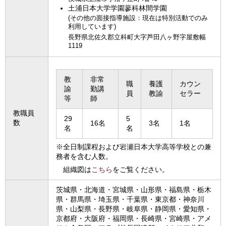
土浦日本大学学園蓼科林間学園
(その他の面接指導施設：現在は特別活動でのみ
利用しています)
長野県北佐久郡立科町大字芦田八ヶ野字屋敷幅
1119
教
非常
職
養護
カウン
諭
勤講
員
教諭
セラー
等
師
教職員
29
5
数
16名
3名
1名
名
名
※全日制課程および岩瀬日本大学高等学校との兼
務者を含む人数。
組織図は
こちら
をご覧ください。
茨城県・北海道・宮城県・山形県・福島県・栃木
県・群馬県・埼玉県・千葉県・東京都・神奈川
県・山梨県・長野県・岐阜県・静岡県・愛知県・
京都府・大阪府・福岡県・長崎県・宮崎県・アメ