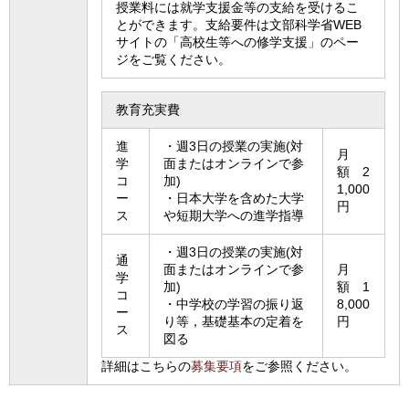
授業料には就学支援金等の支給を受けるこ
とができます。支給要件は文部科学省WEB
サイトの「高校生等への修学支援」のペー
ジをご覧ください。
教育充実費
進
・週3日の授業の実施(対
月
学
面またはオンラインで参
額 2
コ
加)
1,000
ー
・日本大学を含めた大学
円
ス
や短期大学への進学指導
・週3日の授業の実施(対
通
面またはオンラインで参
月
学
加)
額 1
コ
・中学校の学習の振り返
8,000
ー
り等，基礎基本の定着を
円
ス
図る
詳細はこちらの
募集要項
をご参照ください。