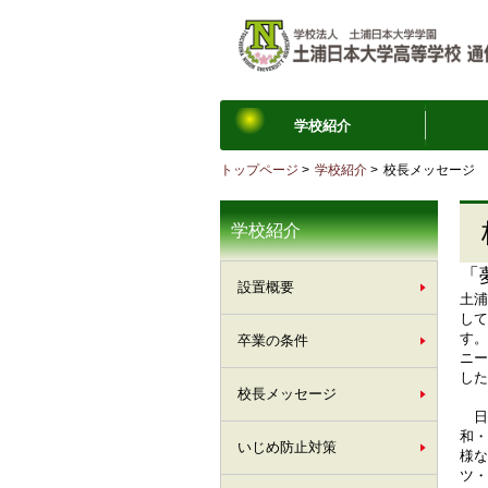
学校紹介
トップページ
>
学校紹介
>
校長メッセージ
学校紹介
「
設置概要
土浦
して
す。
卒業の条件
ニー
した
校長メッセージ
日
和・
いじめ防止対策
様な
ツ・