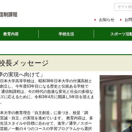
お知らせ
お
教育内容
学校生活
スポーツ活
校長メッセージ
夢の実現へ向けて」
日本大学高等学校は、昭和38年日本大学の付属高校と
創立し、今年度63年目になる歴史と伝統ある学校で
 通信制課程は、今の時代の急速な変化と社会の多様な
ズに応えるために、令和3年4月に開講し5年目を迎えま
。
本大学の教育理念「自主創造」に基づき、校是「調
至誠・自立」の実現を進めています。 教育内容は、多
生活スタイルや目標に合わせて、進学／通学／スポー
芸能／一般の４つのコースの学習プログラムから選択