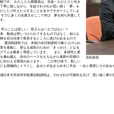
能です。 わたしたち教職員は、生徒一人ひとりと向き
丁寧に接しながら、生徒それぞれが思い描く「夢」を
だしたり叶えたりすることを全力でサポートしていま
 すでに多くの先輩方がここで学び、夢を持ち卒業して
す。
学ぶことは楽しい、皆さんは一人ではない ー
来、勉強は押しつけられてするものではなく、知らな
柄を自分自身で発見するところに喜びがあるもので
。 通信制課程では、本校の全日制課程で練り上げられ
育を基板に、更なる成長のための「きっかけ」となる
ログラムを数多く用意しています。 また、多様性と柔
を兼ね備え、自分のペースをもちながら進路や目標の
赤松校長
現に向かえる環境があります。 この学び舎で、新しい
とにも積極的にトライし、あせらずあきらめずに半歩、一歩と着実にその歩み
浦日本大学高等学校通信制課程は、それぞれが可能性を広げ、思い描く夢の