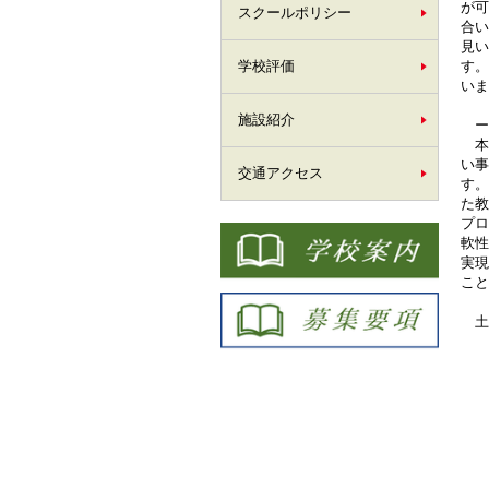
が可
スクールポリシー
合い
見い
学校評価
す。
いま
施設紹介
ー 
本
い事
交通アクセス
す
た教
プ
軟性
実
こ
土