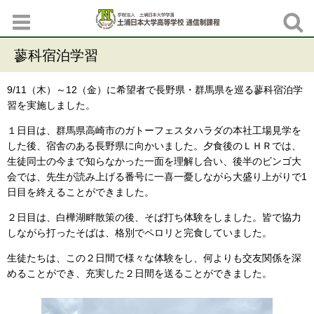
蓼科宿泊学習
9/11（木）～12（金）に希望者で長野県・群馬県を巡る蓼科宿泊学
習を実施しました。
１日目は、群馬県高崎市のガトーフェスタハラダの本社工場見学を
した後、宿舎のある長野県に向かいました。夕食後のＬＨＲでは、
生徒同士の今まで知らなかった一面を理解し合い、後半のビンゴ大
会では、先生が読み上げる番号に一喜一憂しながら大盛り上がりで1
日目を終えることができました。
２日目は、白樺湖畔散策の後、そば打ち体験をしました。皆で協力
しながら打ったそばは、格別でペロリと完食していました。
生徒たちは、この２日間で様々な体験をし、何よりも交友関係を深
めることができ、充実した２日間を送ることができました。