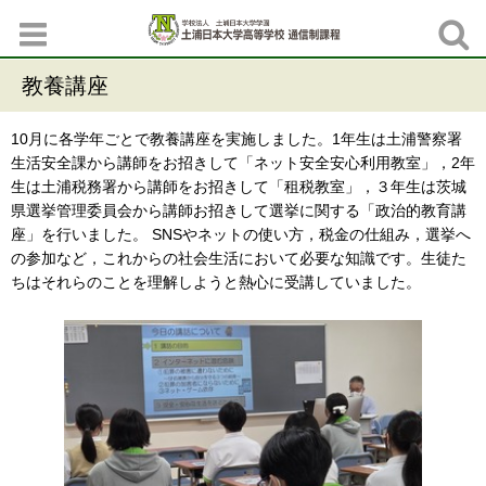
教養講座
10月に各学年ごとで教養講座を実施しました。1年生は土浦警察署
生活安全課から講師をお招きして「ネット安全安心利用教室」，2年
生は土浦税務署から講師をお招きして「租税教室」，３年生は茨城
県選挙管理委員会から講師お招きして選挙に関する「政治的教育講
座」を行いました。 SNSやネットの使い方，税金の仕組み，選挙へ
の参加など，これからの社会生活において必要な知識です。生徒た
ちはそれらのことを理解しようと熱心に受講していました。