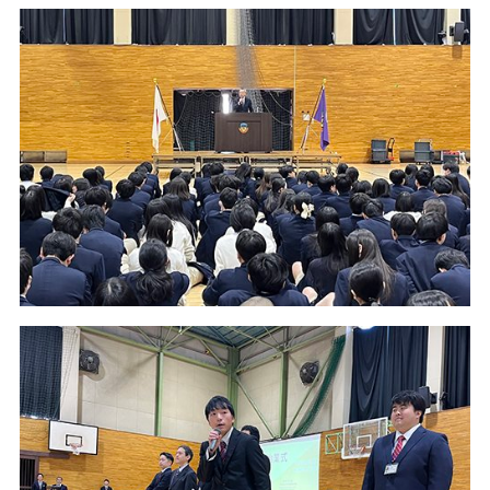
過去の入試結果
証明書等の申し込み
施設
受験生向けイベント
教育実習の申し込み
アクセス
よくある質問
同窓会
過去入試問題
お知らせ