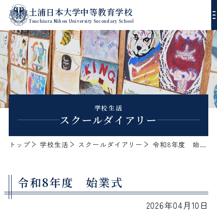
土浦日本大学中等教育学校
Tsuchiura Nihon University Secondary School
校長あいさつ
沿革
進路指導
学校生活
スクールダイアリー
教育方針
学習指導
年間行事
トップ
学校生活
スクールダイアリー
令和8年度 始業式
校歌
生徒指導
スクールダイアリー
デジタルパンフレット
令和8年度 始業式
エンブレム
ゼミ・課外授業
入試方式
2026年04月10日
制服
部活動