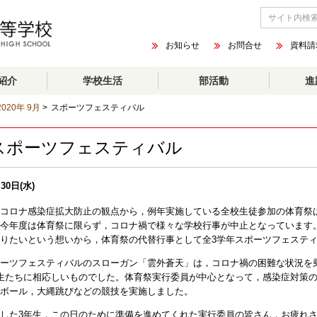
お知らせ
お問合せ
資料請
紹介
学校生活
部活動
進
2020年 9月
>
スポーツフェスティバル
スポーツフェスティバル
30日(水)
コロナ感染症拡大防止の観点から，例年実施している全校生徒参加の体育祭
今年度は体育祭に限らず，
コロナ禍で様々な学校行事が中止となっています
りたいという想いから，体育祭の
代替行事として全3学年スポーツフェステ
ーツフェスティバルのスローガン「雲外蒼天」は，コロナ禍の困難な
状況を
生たちに相応しいものでした。
体育祭実行委員が中心となって，感染症対策
ボール，大縄跳びなどの
競技を実施しました。
した3年生，この日のために準備を進めてくれた実行委員の皆さん，お疲れ