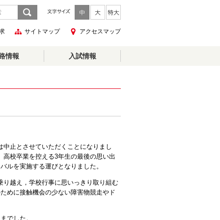
求
サイトマップ
アクセスマップ
路情報
入試情報
は中止とさせていただくことになりまし
。高校
卒業を控える3年生の最後の思い出
ィバルを実施する運びとなりました。
乗り越え，学校行事に思いっきり取り組む
のために
接触機会の少ない
障害物競走やド
さまでした。