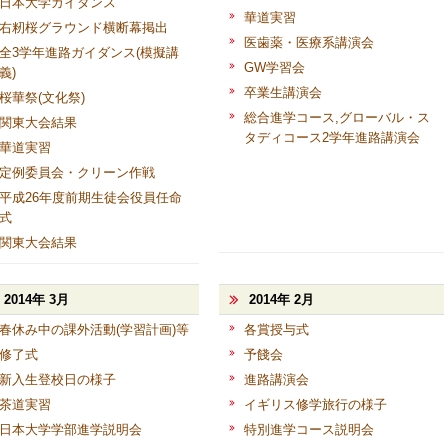
日本大学ガイダンス
華道実習
右籾桜グラウンド横断幕掲出
医歯薬・医療系講演会
全3学年進路ガイダンス(模擬講
GW学習会
義)
卒業生講演会
桜華祭(文化祭)
総合進学コース,グローバル・ス
関東大会結果
タディコース2学年進路講演会
華道実習
定例委員会・クリーン作戦
平成26年度前期生徒会役員任命
式
関東大会結果
2014年 3月
2014年 2月
春休み中の課外活動(学習計画)等
各賞授与式
修了式
予餞会
新入生登校日の様子
進路講演会
茶道実習
イギリス修学旅行の様子
日本大学学部進学説明会
特別進学コース説明会