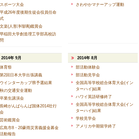
スポーツ大会
さわやかマナーアップ運動
平成26年度後期生徒会役員任命
式
文楽(人形浄瑠璃)鑑賞会
早稲田大学創造理工学部高校訪
問
2014年 9月
2014年 8月
体育祭
部活動体験会
第2回日本大学出張講義
部活動見学会
ウインターカップ県予選結果
全国高等学校総合体育大会(イン
ターハイ)結果
秋の交通安全運動
ハワイ英語研修終了
卒業生講演会
全国高等学校総合体育大会(イン
長崎がんばらんば国体2014壮行
ターハイ)結果
会
学校見学会
芸術鑑賞会
アメリカ中期留学終了
広島市8・20豪雨災害義援金募金
活動報告