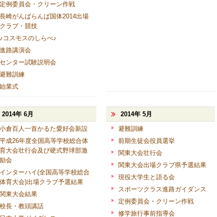
定例委員会・クリーン作戦
長崎がんばらんば国体2014出場
クラブ・競技
♪コスモスのしらべ♪
進路講演会
センター試験説明会
避難訓練
始業式
2014年 6月
2014年 5月
小倉百人一首かるた愛好会新設
避難訓練
平成26年度全国高等学校総合体
前期生徒会役員選挙
育大会壮行会及び硬式野球部激
関東大会壮行会
励会
関東大会出場クラブ県予選結果
インターハイ(全国高等学校総合
現役大学生と語る会
体育大会)出場クラブ予選結果
スポーツクラス進路ガイダンス
関東大会結果
定例委員会・クリーン作戦
校長・教頭講話
修学旅行事前指導会