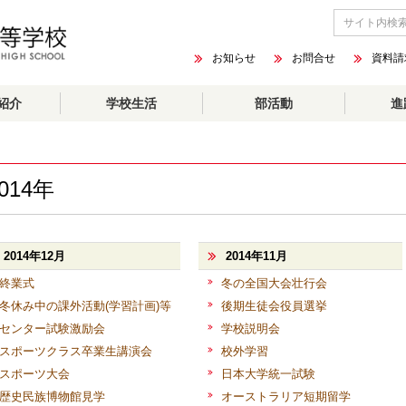
お知らせ
お問合せ
資料請
紹介
学校生活
部活動
進
014年
2014年12月
2014年11月
終業式
冬の全国大会壮行会
冬休み中の課外活動(学習計画)等
後期生徒会役員選挙
センター試験激励会
学校説明会
スポーツクラス卒業生講演会
校外学習
スポーツ大会
日本大学統一試験
歴史民族博物館見学
オーストラリア短期留学