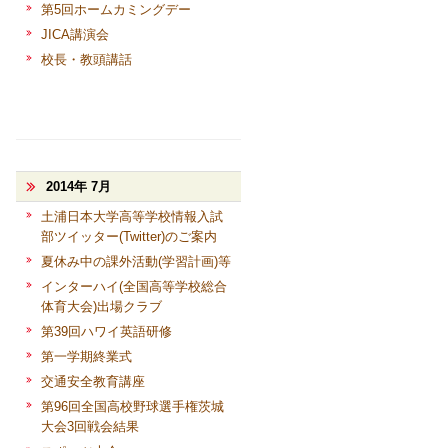
第5回ホームカミングデー
JICA講演会
校長・教頭講話
2014年 7月
土浦日本大学高等学校情報入試
部ツイッター(Twitter)のご案内
夏休み中の課外活動(学習計画)等
インターハイ(全国高等学校総合
体育大会)出場クラブ
第39回ハワイ英語研修
第一学期終業式
交通安全教育講座
第96回全国高校野球選手権茨城
大会3回戦会結果