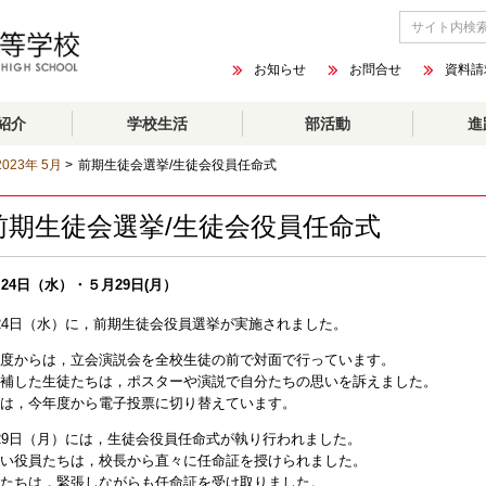
お知らせ
お問合せ
資料請
紹介
学校生活
部活動
進
2023年 5月
>
前期生徒会選挙/生徒会役員任命式
前期生徒会選挙/生徒会役員任命式
月24日（水）・５月29日(月）
24日（水）に，前期生徒会役員選挙が実施されました。
度からは，立会演説会を全校生徒の前で対面で行っています。
補した生徒たちは，ポスターや演説で自分たちの思いを訴えました。
は，今年度から電子投票に切り替えています。
29日（月）には，生徒会役員任命式が執り行われました。
い役員たちは，校長から直々に任命証を授けられました。
たちは，緊張しながらも任命証を受け取りました。