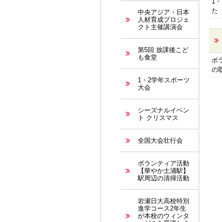
1
た
中央アジア・日本
人材育成プロジェ
クト主催講演会
第5回 放課後こど
も食堂
ボ
の
1・2学年スポーツ
大会
シーズナルイベン
ト クリスマス
全国大会壮行会
ボランティア活動
【華やか土浦駅】
駅周辺の清掃活動
岩瀬日大高校特別
進学コース2年生
が本校のウィンタ