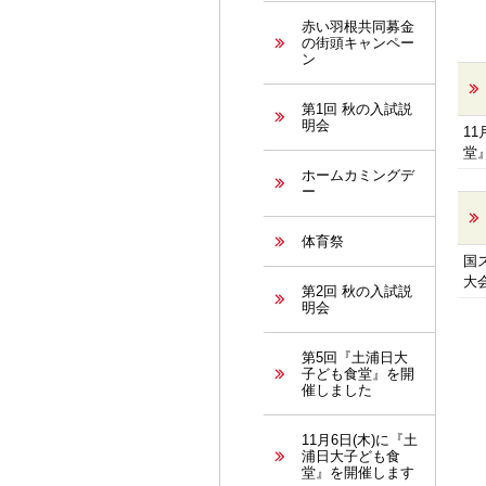
赤い羽根共同募金
の街頭キャンペー
ン
第1回 秋の入試説
明会
1
堂
ホームカミングデ
ー
体育祭
国ス
大
第2回 秋の入試説
明会
第5回『土浦日大
子ども食堂』を開
催しました
11月6日(木)に『土
浦日大子ども食
堂』を開催します