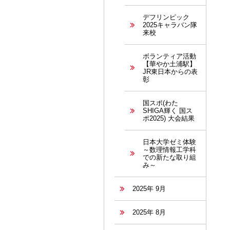
デフリンピック
2025キャラバン隊
来校
ボランティア活動
【華やか土浦駅】
JR東日本からの表
彰
国スポ(わた
SHIGA輝く 国ス
ポ2025) 大会結果
日本大学ゼミ体験
～数理情報工学科
での新たな取り組
み～
2025年 9月
2025年 8月