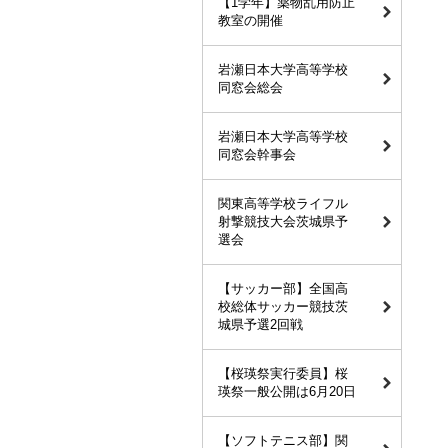
【1学年】薬物乱用防止
教室の開催
岩瀬日本大学高等学校
同窓会総会
岩瀬日本大学高等学校
同窓会幹事会
関東高等学校ライフル
射撃競技大会茨城県予
選会
【サッカー部】全国高
校総体サッカー競技茨
城県予選2回戦
【桜瑛祭実行委員】桜
瑛祭一般公開は6月20日
【ソフトテニス部】関