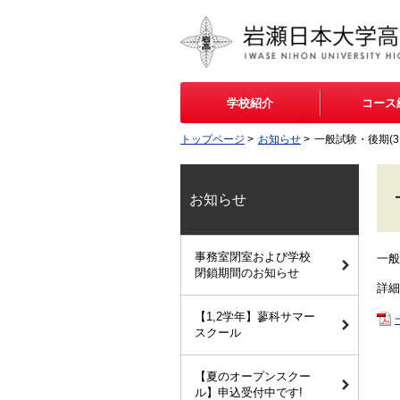
学校紹介
コース
トップページ
>
お知らせ
>
一般試験・後期(
お知らせ
事務室閉室および学校
一般
閉鎖期間のお知らせ
詳細
【1,2学年】蓼科サマー
スクール
【夏のオープンスクー
ル】申込受付中です!