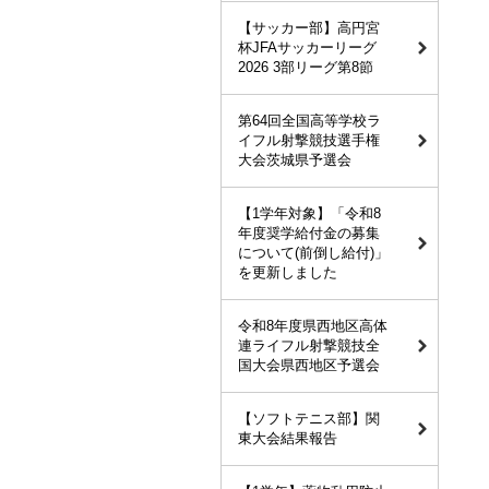
【サッカー部】高円宮
杯JFAサッカーリーグ
2026 3部リーグ第8節
第64回全国高等学校ラ
イフル射撃競技選手権
大会茨城県予選会
【1学年対象】「令和8
年度奨学給付金の募集
について(前倒し給付)」
を更新しました
令和8年度県西地区高体
連ライフル射撃競技全
国大会県西地区予選会
【ソフトテニス部】関
東大会結果報告