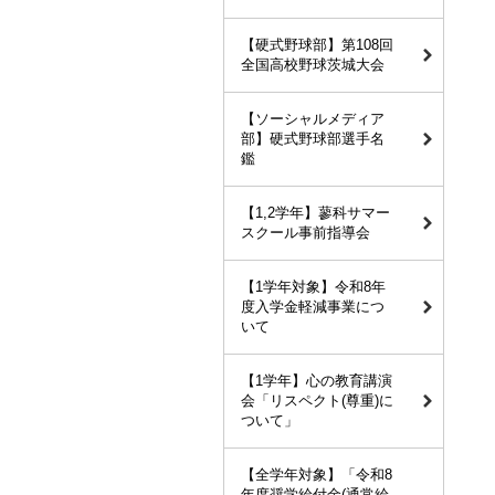
【硬式野球部】第108回
全国高校野球茨城大会
【ソーシャルメディア
部】硬式野球部選手名
鑑
【1,2学年】蓼科サマー
スクール事前指導会
【1学年対象】令和8年
度入学金軽減事業につ
いて
【1学年】心の教育講演
会「リスペクト(尊重)に
ついて」
【全学年対象】「令和8
年度奨学給付金(通常給