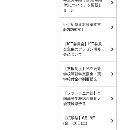
付)について」を更新し
ました
いじめ防止対策基本方
針20260701
【ICT委員会】ICT委員
会主催のプレゼン研修
会について
【支援制度】私立高等
学校等就学支援金・奨
学給付金の制度拡充
【ソフトテニス部】全
国高等学校総合体育大
会茨城県予選
【桜瑛祭】6月19日
(金)・20日(土)