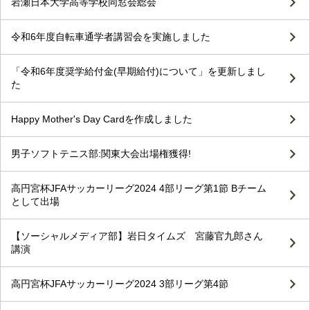
岩瀬日本大学高等学校同窓会総会
令和6年度自転車通学者講習会を実施しました
「令和6年度奨学給付金(早期給付)について」を更新しまし
た
Happy Mother's Day Cardを作成しました
男子ソフトテニス部:関東大会出場権獲得!
高円宮杯JFAサッカーリーグ2024 4部リーグ第1節 Bチーム
として出場
【ソーシャルメディア部】岩日タイムズ 宮藤官九郎さん
講演
高円宮杯JFAサッカーリーグ2024 3部リーグ第4節