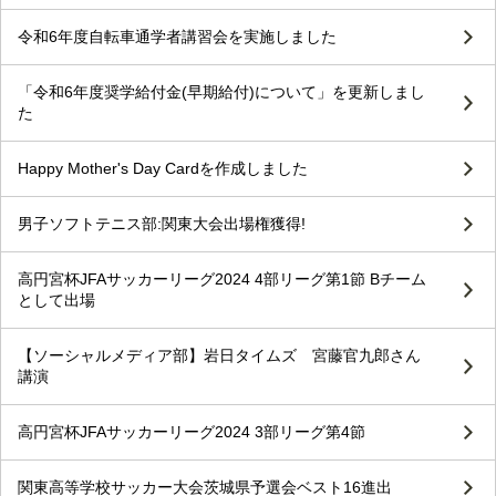
令和6年度自転車通学者講習会を実施しました
「令和6年度奨学給付金(早期給付)について」を更新しまし
た
Happy Mother's Day Cardを作成しました
男子ソフトテニス部:関東大会出場権獲得!
高円宮杯JFAサッカーリーグ2024 4部リーグ第1節 Bチーム
として出場
【ソーシャルメディア部】岩日タイムズ 宮藤官九郎さん
講演
高円宮杯JFAサッカーリーグ2024 3部リーグ第4節
関東高等学校サッカー大会茨城県予選会ベスト16進出