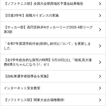
【ソフトテニス部】全国大会県西地区予選会結果報告
【日進3学年】就職ガイダンスの実施
【サッカー部】高円宮杯JFAサッカーリーグ2025 4部リーグ
第3節
「令和7年度奨学給付金(前倒し給付)について」を更新しま
した
【全2学年総合的な探究の時間】5月10日(土),「地域,高大連
携&博士ちゃんになろう!」ゼミ
【自転車通学者指導会を実施】
インターネット安全教室
【ソフトテニス部】関東大会出場権獲得!