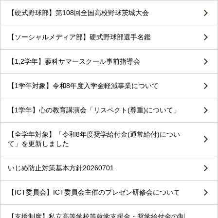
【硬式野球部】第108回全国高校野球茨城大会
【ソーシャルメディア部】硬式野球部選手名鑑
【1,2学年】蓼科サマースクール事前指導会
【1学年対象】令和8年度入学金軽減事業について
【1学年】心の教育講演会「リスペクト(尊重)について」
【全学年対象】「令和8年度奨学給付金(通常給付)につい
て」を更新しました
いじめ防止対策基本方針20260701
【ICT委員会】ICT委員会主催のプレゼン研修会について
【支援制度】私立高等学校等就学支援金・奨学給付金の制