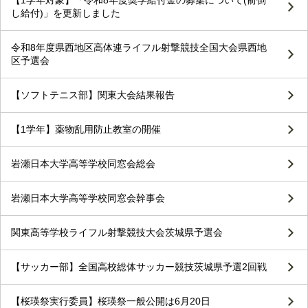
【1学年対象】「令和8年度奨学給付金の募集について(前倒
し給付)」を更新しました
令和8年度県西地区高体連ライフル射撃競技全国大会県西地
区予選会
【ソフトテニス部】関東大会結果報告
【1学年】薬物乱用防止教室の開催
岩瀬日本大学高等学校同窓会総会
岩瀬日本大学高等学校同窓会幹事会
関東高等学校ライフル射撃競技大会茨城県予選会
【サッカー部】全国高校総体サッカー競技茨城県予選2回戦
【桜瑛祭実行委員】桜瑛祭一般公開は6月20日