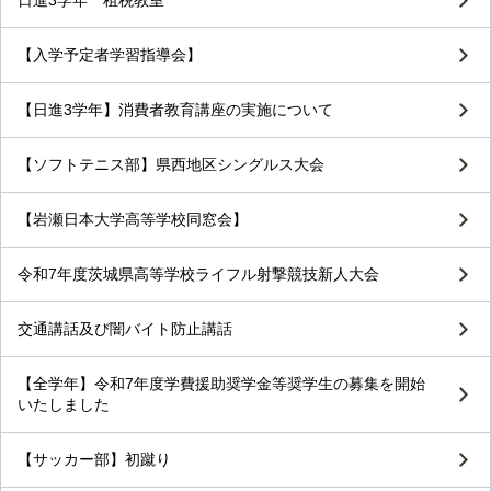
日進3学年 租税教室
【入学予定者学習指導会】
【日進3学年】消費者教育講座の実施について
【ソフトテニス部】県西地区シングルス大会
【岩瀬日本大学高等学校同窓会】
令和7年度茨城県高等学校ライフル射撃競技新人大会
交通講話及び闇バイト防止講話
【全学年】令和7年度学費援助奨学金等奨学生の募集を開始
いたしました
【サッカー部】初蹴り