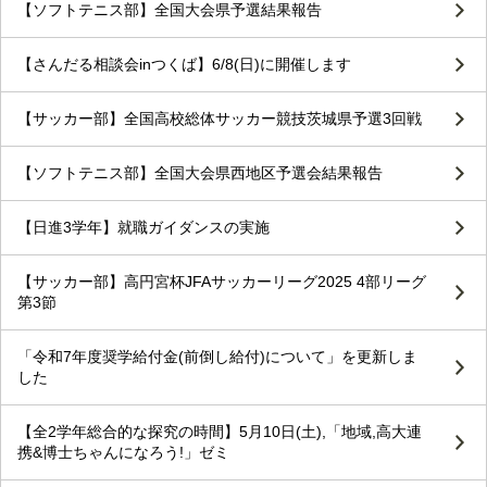
【ソフトテニス部】全国大会県予選結果報告
【さんだる相談会inつくば】6/8(日)に開催します
【サッカー部】全国高校総体サッカー競技茨城県予選3回戦
【ソフトテニス部】全国大会県西地区予選会結果報告
【日進3学年】就職ガイダンスの実施
【サッカー部】高円宮杯JFAサッカーリーグ2025 4部リーグ
第3節
「令和7年度奨学給付金(前倒し給付)について」を更新しま
した
【全2学年総合的な探究の時間】5月10日(土),「地域,高大連
携&博士ちゃんになろう!」ゼミ