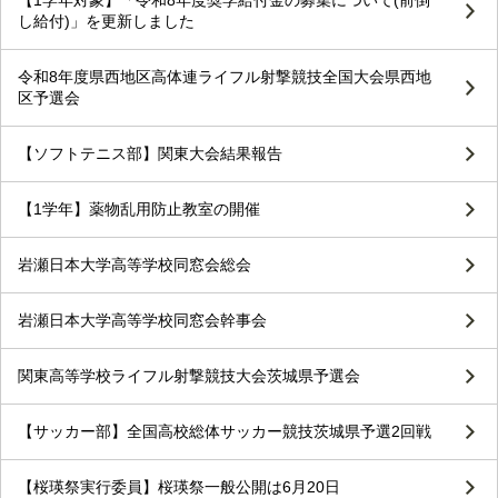
【1学年対象】「令和8年度奨学給付金の募集について(前倒
し給付)」を更新しました
令和8年度県西地区高体連ライフル射撃競技全国大会県西地
区予選会
【ソフトテニス部】関東大会結果報告
【1学年】薬物乱用防止教室の開催
岩瀬日本大学高等学校同窓会総会
岩瀬日本大学高等学校同窓会幹事会
関東高等学校ライフル射撃競技大会茨城県予選会
【サッカー部】全国高校総体サッカー競技茨城県予選2回戦
【桜瑛祭実行委員】桜瑛祭一般公開は6月20日