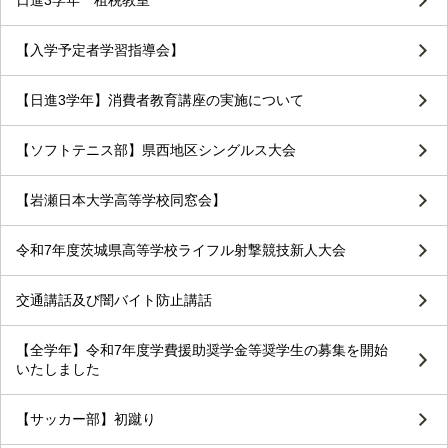
日進3学年 租税教室
【入学予定者学習指導会】
【日進3学年】消費者教育講座の実施について
【ソフトテニス部】県西地区シングルス大会
【岩瀬日本大学高等学校同窓会】
令和7年度茨城県高等学校ライフル射撃競技新人大会
交通講話及び闇バイト防止講話
【全学年】令和7年度学費援助奨学金等奨学生の募集を開始
いたしました
【サッカー部】初蹴り