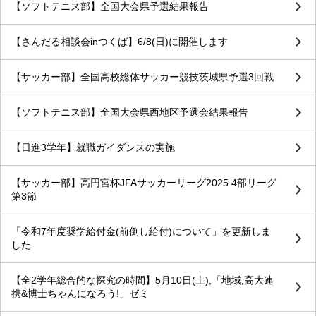
【ソフトテニス部】全国大会県予選結果報告
【さんだる相談会inつくば】6/8(日)に開催します
【サッカー部】全国高校総体サッカー競技茨城県予選3回戦
【ソフトテニス部】全国大会県西地区予選会結果報告
【日進3学年】就職ガイダンスの実施
【サッカー部】高円宮杯JFAサッカーリーグ2025 4部リーグ
第3節
「令和7年度奨学給付金(前倒し給付)について」を更新しま
した
【全2学年総合的な探究の時間】5月10日(土),「地域,高大連
携&博士ちゃんになろう!」ゼミ