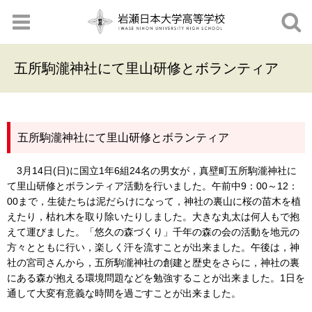
五所駒瀧神社にて里山研修とボランティア
五所駒瀧神社にて里山研修とボランティア
3月14日(日)に国立1年6組24名の男女が，真壁町五所駒瀧神社に
て里山研修とボランティア活動を行いました。午前中9：00～12：
00まで，生徒たちは泥だらけになって，神社の裏山に桜の苗木を植
えたり，枯れ木を取り除いたりしました。大きな丸太は何人もで抱
えて運びました。「悠久の森づくり」千年の森の会の活動を地元の
方々とともに行い，楽しく汗を流すことが出来ました。午後は，神
社の宮司さんから，五所駒瀧神社の創建と歴史をさらに，神社の裏
にある森が抱える環境問題などを勉強することが出来ました。1日を
通して大変有意義な時間を過ごすことが出来ました。