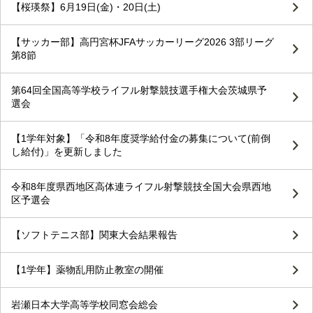
【桜瑛祭】6月19日(金)・20日(土)
【サッカー部】高円宮杯JFAサッカーリーグ2026 3部リーグ
第8節
第64回全国高等学校ライフル射撃競技選手権大会茨城県予
選会
【1学年対象】「令和8年度奨学給付金の募集について(前倒
し給付)」を更新しました
令和8年度県西地区高体連ライフル射撃競技全国大会県西地
区予選会
【ソフトテニス部】関東大会結果報告
【1学年】薬物乱用防止教室の開催
岩瀬日本大学高等学校同窓会総会