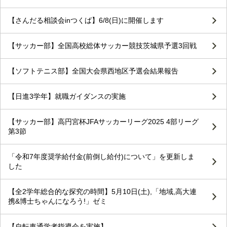
【さんだる相談会inつくば】6/8(日)に開催します
【サッカー部】全国高校総体サッカー競技茨城県予選3回戦
【ソフトテニス部】全国大会県西地区予選会結果報告
【日進3学年】就職ガイダンスの実施
【サッカー部】高円宮杯JFAサッカーリーグ2025 4部リーグ
第3節
「令和7年度奨学給付金(前倒し給付)について」を更新しま
した
【全2学年総合的な探究の時間】5月10日(土),「地域,高大連
携&博士ちゃんになろう!」ゼミ
【自転車通学者指導会を実施】