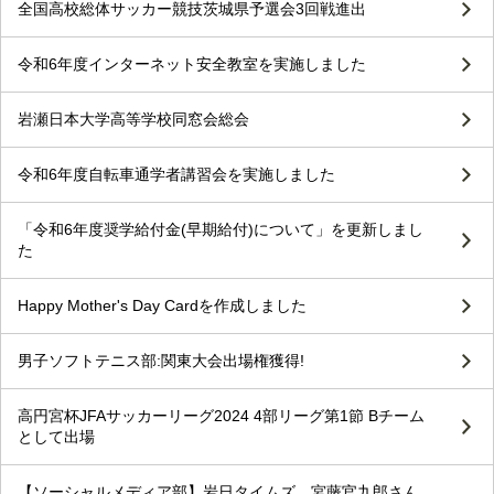
全国高校総体サッカー競技茨城県予選会3回戦進出
令和6年度インターネット安全教室を実施しました
岩瀬日本大学高等学校同窓会総会
令和6年度自転車通学者講習会を実施しました
「令和6年度奨学給付金(早期給付)について」を更新しまし
た
Happy Mother's Day Cardを作成しました
男子ソフトテニス部:関東大会出場権獲得!
高円宮杯JFAサッカーリーグ2024 4部リーグ第1節 Bチーム
として出場
【ソーシャルメディア部】岩日タイムズ 宮藤官九郎さん