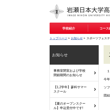
学校紹介
コース
トップページ
>
お知らせ
>
スポーツフェスティ
お知らせ
事務室閉室および学校
１
閉鎖期間のお知らせ
今年
【1,2学年】蓼科サマー
ソフ
スクール
団結
【夏のオープンスクー
ル】申込受付中です!