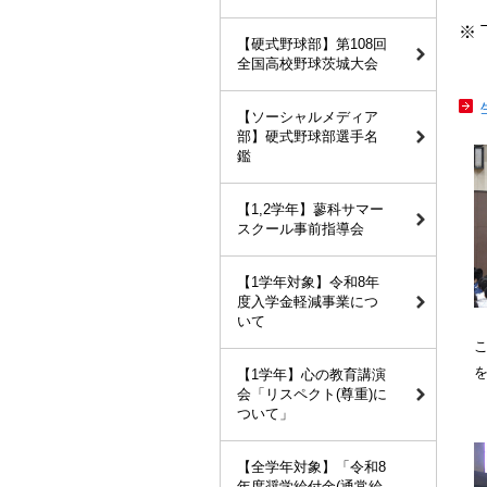
※
【硬式野球部】第108回
全国高校野球茨城大会
【ソーシャルメディア
部】硬式野球部選手名
鑑
【1,2学年】蓼科サマー
スクール事前指導会
【1学年対象】令和8年
度入学金軽減事業につ
いて
【1学年】心の教育講演
会「リスペクト(尊重)に
ついて」
【全学年対象】「令和8
年度奨学給付金(通常給