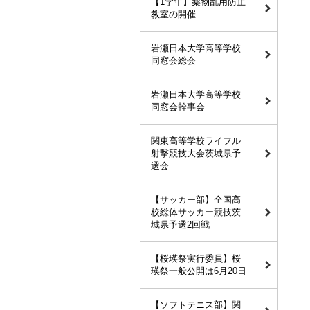
【1学年】薬物乱用防止
教室の開催
岩瀬日本大学高等学校
同窓会総会
岩瀬日本大学高等学校
同窓会幹事会
関東高等学校ライフル
射撃競技大会茨城県予
選会
【サッカー部】全国高
校総体サッカー競技茨
城県予選2回戦
【桜瑛祭実行委員】桜
瑛祭一般公開は6月20日
【ソフトテニス部】関