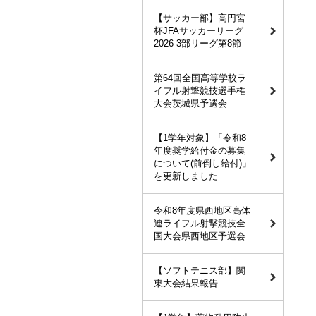
【サッカー部】高円宮
杯JFAサッカーリーグ
2026 3部リーグ第8節
第64回全国高等学校ラ
イフル射撃競技選手権
大会茨城県予選会
【1学年対象】「令和8
年度奨学給付金の募集
について(前倒し給付)」
を更新しました
令和8年度県西地区高体
連ライフル射撃競技全
国大会県西地区予選会
【ソフトテニス部】関
東大会結果報告