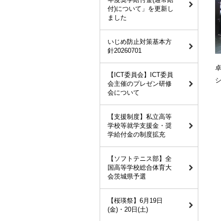
付)について」を更新し
ました
いじめ防止対策基本方
針20260701
【ICT委員会】ICT委員
会主催のプレゼン研修
会について
【支援制度】私立高等
学校等就学支援金・奨
学給付金の制度拡充
【ソフトテニス部】全
国高等学校総合体育大
会茨城県予選
【桜瑛祭】6月19日
(金)・20日(土)