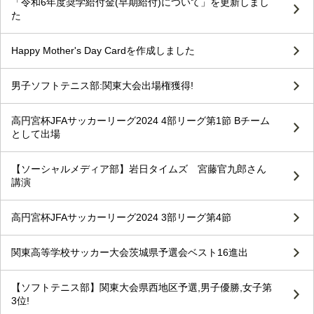
「令和6年度奨学給付金(早期給付)について」を更新しまし
た
Happy Mother's Day Cardを作成しました
男子ソフトテニス部:関東大会出場権獲得!
高円宮杯JFAサッカーリーグ2024 4部リーグ第1節 Bチーム
として出場
【ソーシャルメディア部】岩日タイムズ 宮藤官九郎さん
講演
高円宮杯JFAサッカーリーグ2024 3部リーグ第4節
関東高等学校サッカー大会茨城県予選会ベスト16進出
【ソフトテニス部】関東大会県西地区予選,男子優勝,女子第
3位!