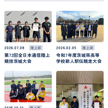
過去の入試結果
証明書等の申し込み
施設
受験生向けイベント
教育実習の申し込み
アクセス
よくある質問
同窓会
過去入試問題
2026.07.08
2026.02.05
陸上部
陸上部
第72回全日本通信陸上
令和7年度茨城県高等
お知らせ
競技茨城大会
学校新人駅伝競走大会
2025.10.31
陸上部