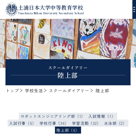
土浦日本大学中等教育学校
Tsuchiura Nihon University Secondary School
校長あいさつ
沿革
進路指導
スクールダイアリー
陸上部
教育方針
学習指導
年間行事
トップ
学校生活
スクールダイアリー
陸上部
校歌
生徒指導
スクールダイアリー
デジタルパンフレット
エンブレム
ロボットエンジニアリング部（1）
入試情報（1）
ゼミ・課外授業
入試方式
入試行事（5）
学校行事（36）
学習活動（32）
水泳部（2）
制服
陸上部（6）
部活動