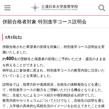
併願合格者対象 特別進学コース説明会
お知らせ
お問合せ
資料請求
サイトマップ
アクセスマップ
2月1日(土)
併願合格された希望者の皆様を対象に，特別進学コース説明会を実
施いたしました。
400
約
名の受験生と保護者の皆様にご予約いただき，盛況のまま会
を終えることができました。
例年以上に参加者に恵まれ，特別進学コースの教育内容に注目いた
だいていることを実感しました。
説明会では，指導方針や進路状況，在校生の体験報告などを通じ
て，特別進学コースの魅力をご理解いただける機会となりました。
特に，生徒たちによるコース紹介や個別相談会も好評でした。
教育内容やカリキュラムについてだけでなく，在校生の説明を通じ
て，入学後の具体的な高校生活のイメージをお伝えできたことを嬉