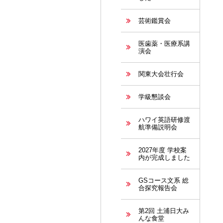
芸術鑑賞会
医歯薬・医療系講
演会
関東大会壮行会
学級懇談会
ハワイ英語研修渡
航準備説明会
2027年度 学校案
内が完成しました
GSコース文系 総
合探究報告会
第2回 土浦日大み
んな食堂