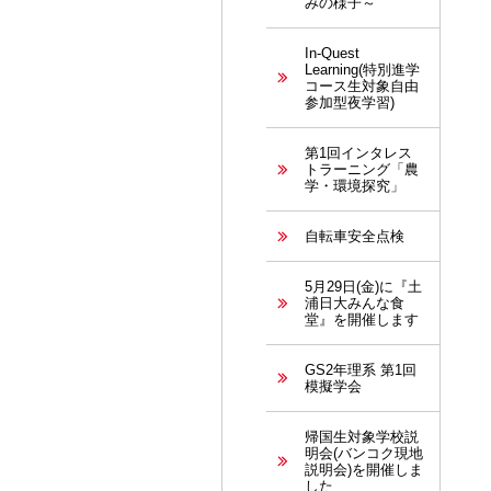
みの様子～
In-Quest
Learning(特別進学
コース生対象自由
参加型夜学習)
第1回インタレス
トラーニング「農
学・環境探究」
自転車安全点検
5月29日(金)に『土
浦日大みんな食
堂』を開催します
GS2年理系 第1回
模擬学会
帰国生対象学校説
明会(バンコク現地
説明会)を開催しま
した