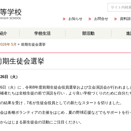
お知らせ
お問合せ
資料請
紹介
学校生活
部活動
進
2026年 5月
>
前期生徒会選挙
前期生徒会選挙
月26日（火）
26日（火）に，令和8年度前期生徒会役員選挙および立会演説会が行われまし
補者たちは全校生徒の前で演説を行い，より良い学校づくりのために自分た
の結果を受け，7名が生徒会役員としての新たなスタートを切りました。
会は各種ボランティアの主催をはじめ，夏の野球応援などでもサポートを行
からはじまる新生徒会の活動にご注目ください。