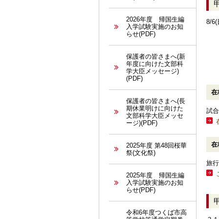
2026年度 帰国生編
8/
入学試験実施のお知
らせ(PDF)
保護者の皆さまへ(新
年度に向けた文部科
学大臣メッセージ)
(PDF)
在
保護者の皆さまへ(長
期休業明けに向けた
試合
文部科学大臣メッセ
ージ)(PDF)
在
2025年度 第48回桜華
祭(文化祭)
旅行
2025年度 帰国生編
入学試験実施のお知
らせ(PDF)
令和6年度つくば市高