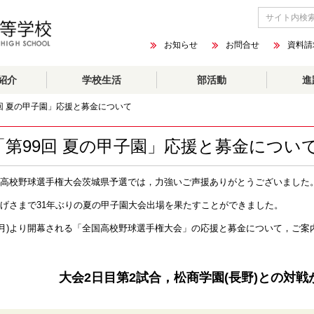
お知らせ
お問合せ
資料請
紹介
学校生活
部活動
進
回 夏の甲子園」応援と募金について
「第99回 夏の甲子園」応援と募金につい
高校野球選手権大会茨城県予選では，力強いご声援ありがとうございました
げさまで31年ぶりの夏の甲子園大会出場を果たすことができました。
7(月)より開幕される「全国高校野球選手権大会」の応援と募金について，ご案
大会2日目第2試合，松商学園(長野)との対