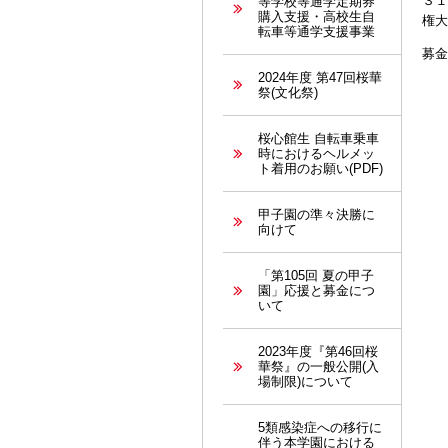
３１
等学校等通学定期券
購入支援・高校生自
権大
転車等通学支援事業
募金
2024年度 第47回桜華
祭(文化祭)
桜心館生 自転車乗車
時におけるヘルメッ
ト着用のお願い(PDF)
甲子園の準々決勝に
向けて
「第105回 夏の甲子
園」応援と募金につ
いて
2023年度『第46回桜
華祭』の一般公開(入
場制限)について
5類感染症への移行に
伴う本学園における