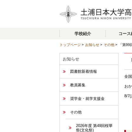
学校紹介
コース
トップページ
>
お知らせ
>
その他
>
「第99
お知らせ
図書館新着情報
全国
教員募集
おか
8/
奨学金・就学支援金
その他
2026年度 第49回桜華
祭(文化祭)