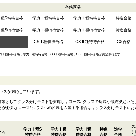
合格区分
Ⅰ種S特待合格
学力Ⅰ種特待合格
学力Ⅱ種特待合格
特進合格
Ⅰ種S特待合格
学力Ⅰ種特待合格
学力Ⅱ種特待合格
特進合格
GSⅠ種特待合格
GSⅡ種特待合格
GS合格
力Ⅰ種特待合格，学力Ⅱ種特待合格，GSⅠ種特待合格，GSⅡ種特待合格が判定されます。
クラスが対応しています。
対象としてクラス分けテストを実施し，コース/ クラスの所属が最終決定いた
分が必要なコース/ クラスへの所属を希望する場合は，クラス分けテストにお
ス
学力Ⅰ種S
学力Ⅰ種
学力Ⅱ種
特進
進学
ラス
（
特待合格
特待合格
特待合格
合格
合格