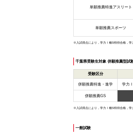
単願推薦特進アスリート
単願推薦スポーツ
※入試得点により，学力Ⅰ種S特待合格，学
千葉県受験生対象 併願推薦型試
受験区分
併願推薦特進・進学
学力
併願推薦GS
※入試得点により，学力Ⅰ種S特待合格，学
一般試験