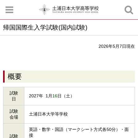
帰国国際生入学試験(国内試験)
お知らせ
お問合せ
資料請求
サイトマップ
アクセスマップ
2026年5月7日現在
概要
試験
2027年
0
1月
16
日（土）
日
試験
土浦日本大学等学校
会場
英語・数学・国語（マークシート方式各50分）・面
接
試験