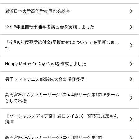
岩瀬日本大学高等学校同窓会総会
令和6年度自転車通学者講習会を実施しました
「令和6年度奨学給付金(早期給付)について」を更新しまし
た
Happy Mother's Day Cardを作成しました
男子ソフトテニス部:関東大会出場権獲得!
高円宮杯JFAサッカーリーグ2024 4部リーグ第1節 Bチーム
として出場
【ソーシャルメディア部】岩日タイムズ 宮藤官九郎さん
講演
高円宮杯JFAサッカーリーグ2024 3部リーグ第4節