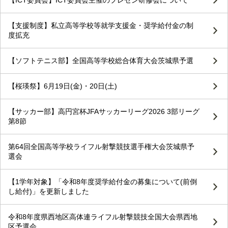
【ICT委員会】ICT委員会主催のプレゼン研修会について
【支援制度】私立高等学校等就学支援金・奨学給付金の制
度拡充
【ソフトテニス部】全国高等学校総合体育大会茨城県予選
【桜瑛祭】6月19日(金)・20日(土)
【サッカー部】高円宮杯JFAサッカーリーグ2026 3部リーグ
第8節
第64回全国高等学校ライフル射撃競技選手権大会茨城県予
選会
【1学年対象】「令和8年度奨学給付金の募集について(前倒
し給付)」を更新しました
令和8年度県西地区高体連ライフル射撃競技全国大会県西地
区予選会