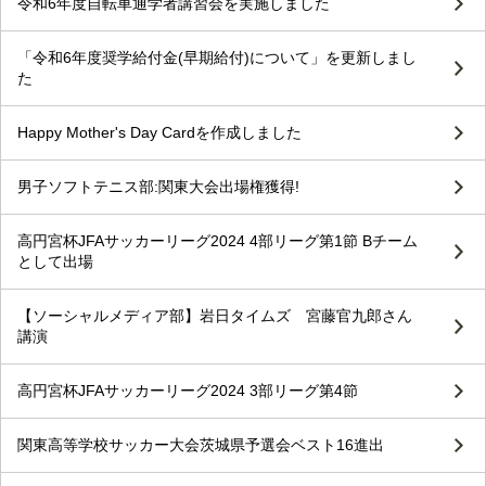
令和6年度自転車通学者講習会を実施しました
「令和6年度奨学給付金(早期給付)について」を更新しまし
た
Happy Mother's Day Cardを作成しました
男子ソフトテニス部:関東大会出場権獲得!
高円宮杯JFAサッカーリーグ2024 4部リーグ第1節 Bチーム
として出場
【ソーシャルメディア部】岩日タイムズ 宮藤官九郎さん
講演
高円宮杯JFAサッカーリーグ2024 3部リーグ第4節
関東高等学校サッカー大会茨城県予選会ベスト16進出